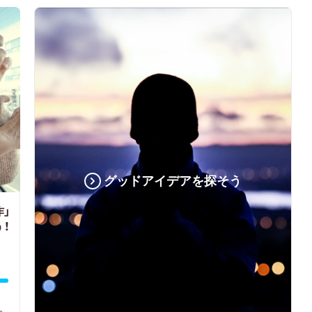
グッドアイデアを探そう
作」
！