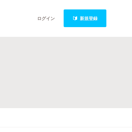
ログイン
新規登録
クト
最新進捗報告から探す