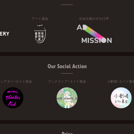
アート基金
社会を動かすかけ声
Our Social Action
ニシアター・エイド基金
ブックストア・エイド基金
小劇場・エイド基