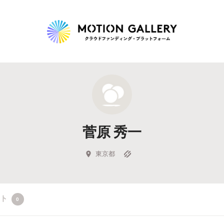
Highlight
人気のプロジェクト
新着プロジェクト
終了間近のプロジェ
菅原 秀一
Feature
タグから探す
キュレーターから探す
特集から探す
東京都
Legendary
クト
0
最新達成プロジェクト
調達額が大きいプロジェクト