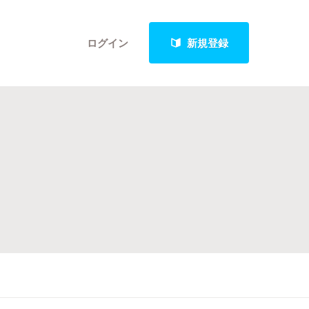
ログイン
新規登録
クト
最新進捗報告から探す