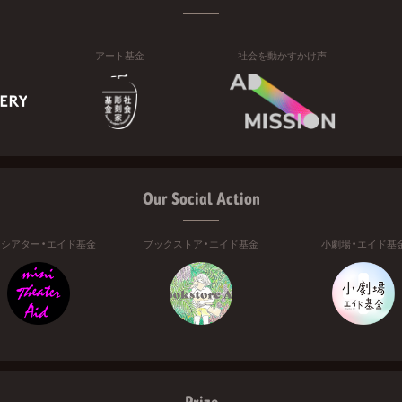
アート基金
社会を動かすかけ声
Our Social Action
ニシアター・エイド基金
ブックストア・エイド基金
小劇場・エイド基