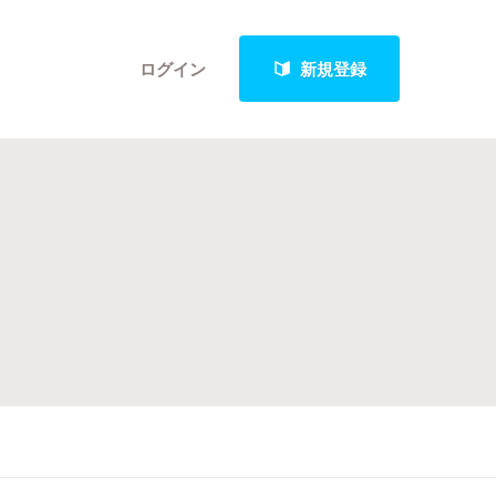
ログイン
新規登録
クト
最新進捗報告から探す