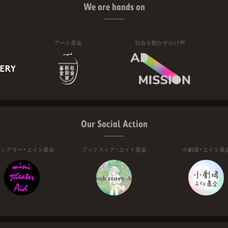
We are hands on
アート基金
社会を動かすかけ声
Our Social Action
ニシアター・エイド基金
ブックストア・エイド基金
小劇場・エイド基