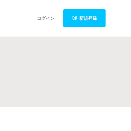
ログイン
新規登録
クト
最新進捗報告から探す