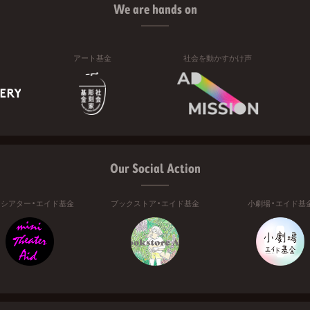
We are hands on
アート基金
社会を動かすかけ声
Our Social Action
ニシアター・エイド基金
ブックストア・エイド基金
小劇場・エイド基