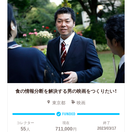
食の情報分断を解決する男の映画をつくりたい！
東京都
映画
FUNDED
コレクター
現在
終了
55
711,000
2023/03/17
人
円