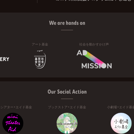
We are hands on
アート基金
社会を動かすかけ声
Our Social Action
ニシアター・エイド基金
ブックストア・エイド基金
小劇場・エイド基