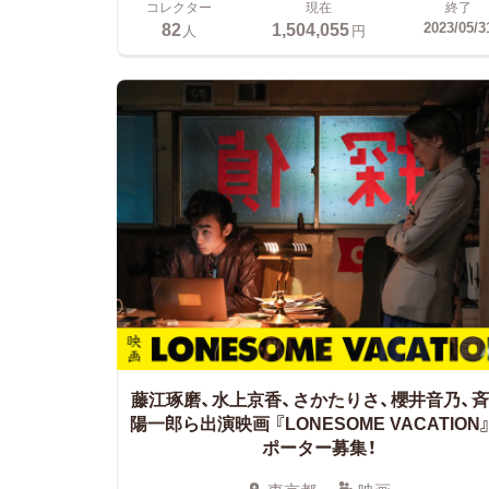
コレクター
現在
終了
82
1,504,055
2023/05/3
人
円
藤江琢磨、水上京香、さかたりさ、櫻井音乃、
陽一郎ら出演映画
『LONESOME VACATION
ポーター募集！