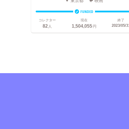
東京都
映画
FUNDED
コレクター
現在
終了
82
1,504,055
2023/05/3
人
円