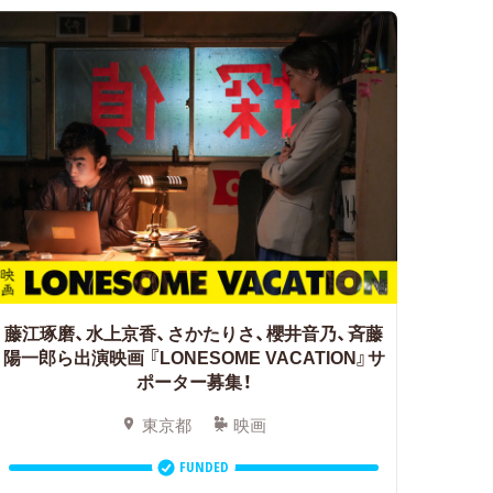
藤江琢磨、水上京香、さかたりさ、櫻井音乃、斉藤
陽一郎ら出演映画
『LONESOME VACATION』サ
ポーター募集！
東京都
映画
FUNDED