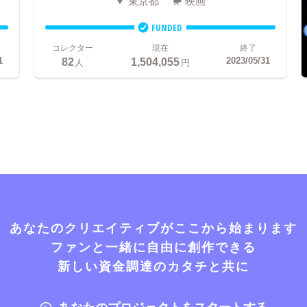
東京都
映画
FUNDED
コレクター
現在
終了
82
1,504,055
1
2023/05/31
人
円
あなたのクリエイティブがここから始まります
ファンと一緒に自由に創作できる
新しい資金調達のカタチと共に
あなたのプロジェクトをスタートする