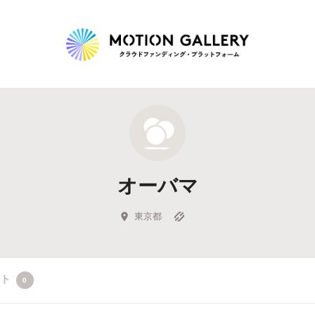
Highlight
人気のプロジェクト
新着プロジェクト
終了間近のプロジェ
オーバマ
Feature
タグから探す
キュレーターから探す
特集から探す
東京都
Legendary
クト
0
最新達成プロジェクト
調達額が大きいプロジェクト