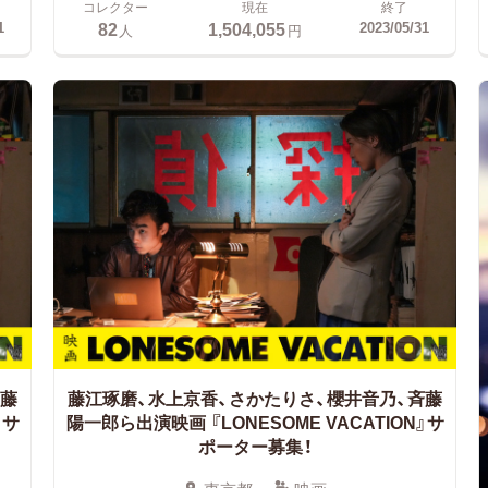
コレクター
現在
終了
82
1,504,055
1
2023/05/31
人
円
斉藤
藤江琢磨、水上京香、さかたりさ、櫻井音乃、斉藤
』サ
陽一郎ら出演映画
『LONESOME VACATION』サ
ポーター募集！