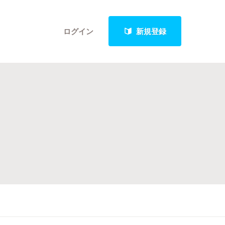
ログイン
新規登録
クト
最新進捗報告から探す