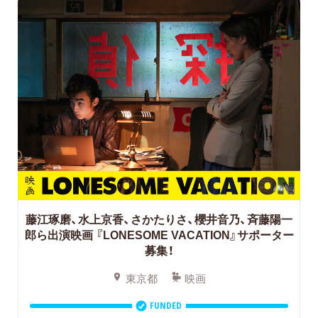
藤江琢磨、水上京香、さかたりさ、櫻井音乃、斉藤陽一
郎ら出演映画
『LONESOME VACATION』サポーター
募集！
東京都
映画
FUNDED