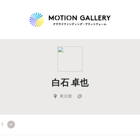
Highlight
人気のプロジェクト
新着プロジェクト
終了間近のプロジェ
白石 卓也
Feature
タグから探す
キュレーターから探す
特集から探す
東京都
Legendary
クト
0
最新達成プロジェクト
調達額が大きいプロジェクト