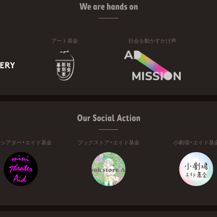
We are hands on
アート基金
社会を動かすかけ声
Our Social Action
ニシアター・エイド基金
ブックストア・エイド基金
小劇場・エイド基