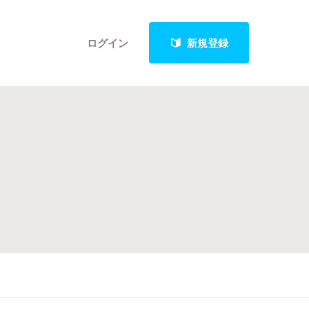
ログイン
新規登録
クト
最新進捗報告から探す