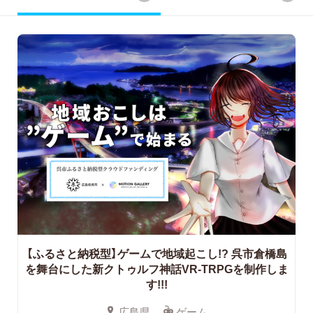
【ふるさと納税型】ゲームで地域起こし!?
呉市倉橋島
を舞台にした新クトゥルフ神話VR-TRPGを制作しま
す!!!
広島県
ゲーム