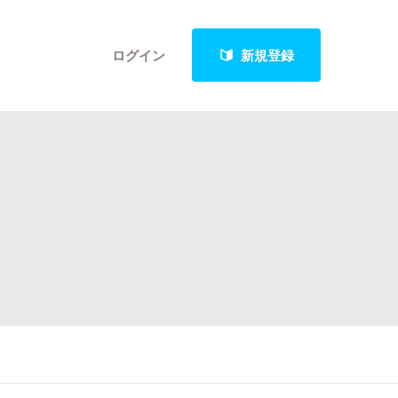
ログイン
新規登録
クト
最新進捗報告から探す