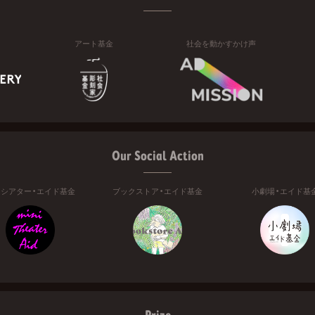
アート基金
社会を動かすかけ声
Our Social Action
ニシアター・エイド基金
ブックストア・エイド基金
小劇場・エイド基