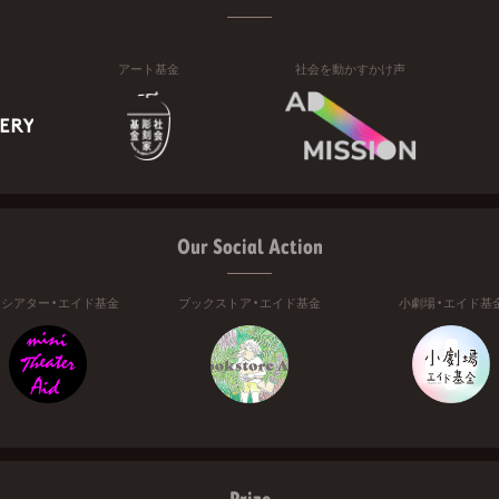
アート基金
社会を動かすかけ声
Our Social Action
ニシアター・エイド基金
ブックストア・エイド基金
小劇場・エイド基