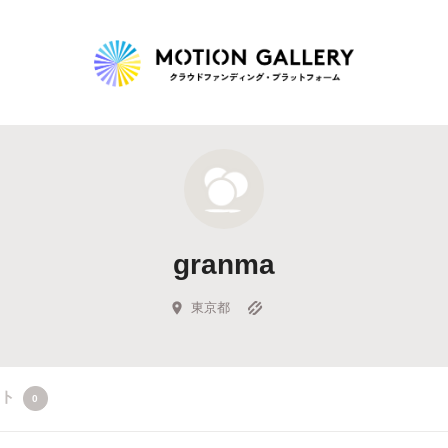
Highlight
人気のプロジェクト
新着プロジェクト
終了間近のプロジェ
granma
Feature
タグから探す
キュレーターから探す
特集から探す
東京都
Legendary
クト
0
最新達成プロジェクト
調達額が大きいプロジェクト