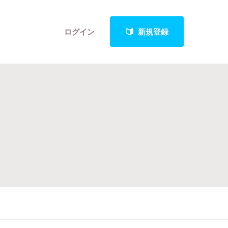
ログイン
新規登録
クト
最新進捗報告から探す