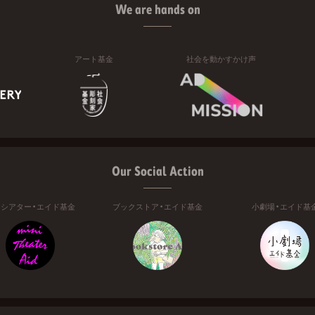
We are hands on
アート基金
社会を動かすかけ声
Our Social Action
ニシアター・エイド基金
ブックストア・エイド基金
小劇場・エイド基