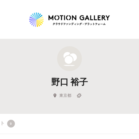
Highlight
人気のプロジェクト
新着プロジェクト
終了間近のプロジェ
野口 裕子
Feature
タグから探す
キュレーターから探す
特集から探す
東京都
Legendary
クト
0
最新達成プロジェクト
調達額が大きいプロジェクト