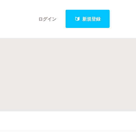
ログイン
新規登録
クト
最新進捗報告から探す