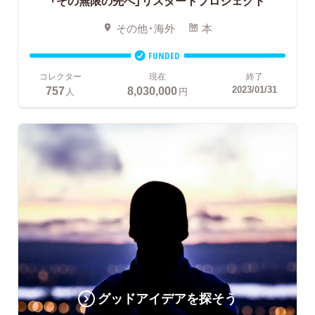
「その無限の先へ」リスタートプロジェクト
その他・海外
本
FUNDED
コレクター
現在
終了
757
8,030,000
2023/01/31
人
円
グッドアイデアを探そう