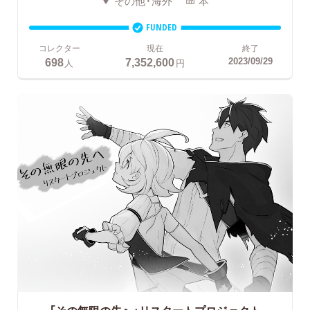
その他・海外
本
FUNDED
コレクター
現在
終了
698
7,352,600
2023/09/29
人
円