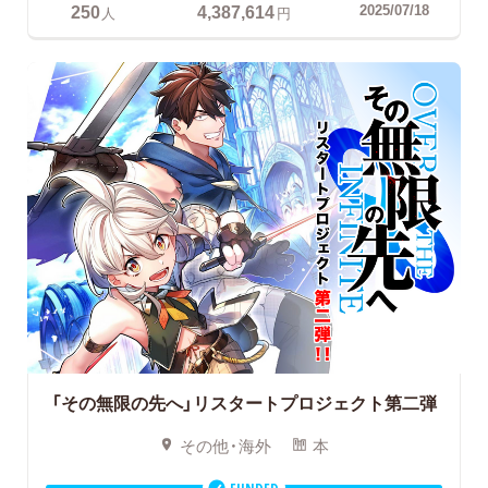
250
4,387,614
2025/07/18
人
円
「その無限の先へ」リスタートプロジェクト第二弾
その他・海外
本
FUNDED