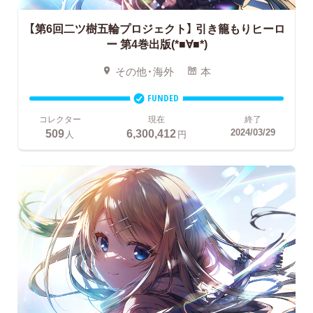
【第6回二ツ樹五輪プロジェクト】
引き籠もりヒーロ
ー 第4巻出版(*■∀■*)
その他・海外
本
FUNDED
コレクター
現在
終了
509
6,300,412
2024/03/29
人
円