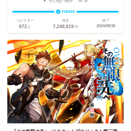
その他・海外
本
FUNDED
コレクター
現在
終了
672
7,248,819
2024/09/30
人
円