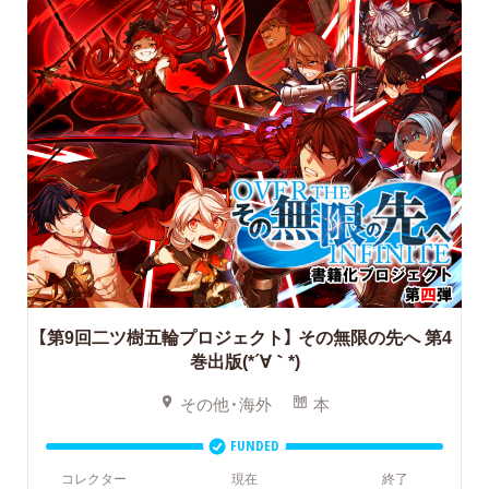
【第9回二ツ樹五輪プロジェクト】
その無限の先へ 第4
巻出版(*´∀｀*)
その他・海外
本
FUNDED
コレクター
現在
終了