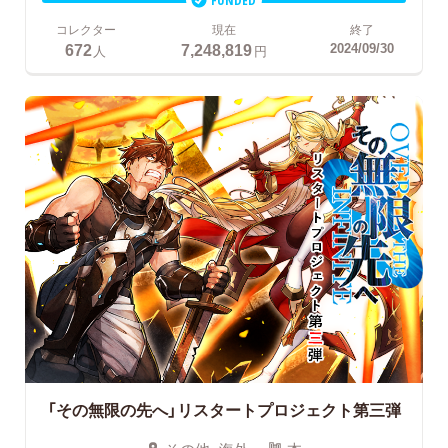
コレクター
現在
終了
672
7,248,819
2024/09/30
人
円
「その無限の先へ」リスタートプロジェクト第三弾