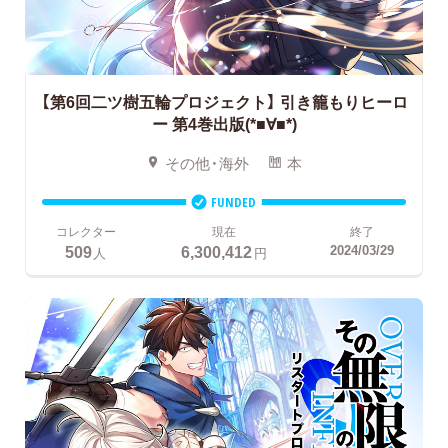
【第6回二ツ樹五輪プロジェクト】
引き籠もりヒーロ
ー 第4巻出版(*■∀■*)
その他・海外
本
FUNDED
コレクター
現在
終了
509
6,300,412
2024/03/29
人
円