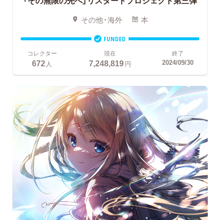
「その無限の先へ」リスタートプロジェクト第三弾
その他・海外
本
FUNDED
コレクター
現在
終了
672
7,248,819
2024/09/30
人
円