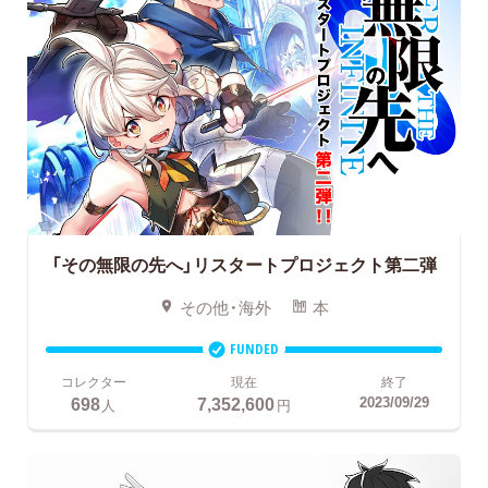
「その無限の先へ」リスタートプロジェクト第二弾
その他・海外
本
FUNDED
コレクター
現在
終了
698
7,352,600
2023/09/29
人
円