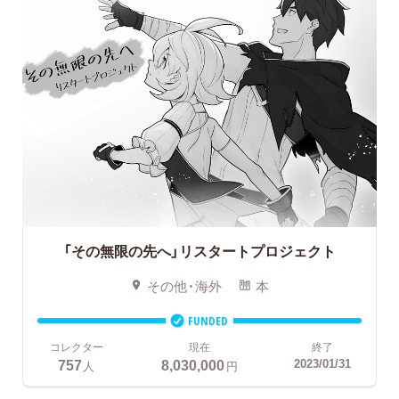
「その無限の先へ」リスタートプロジェクト
その他・海外
本
FUNDED
コレクター
現在
終了
757
8,030,000
2023/01/31
人
円