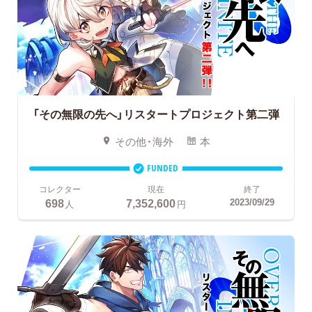
「その無限の先へ」リスタートプロジェクト第二弾
その他・海外
本
FUNDED
コレクター
現在
終了
698
7,352,600
2023/09/29
人
円