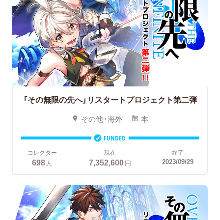
「その無限の先へ」リスタートプロジェクト第二弾
その他・海外
本
FUNDED
コレクター
現在
終了
698
7,352,600
2023/09/29
人
円