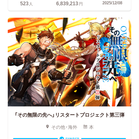
523
6,839,213
2025/12/08
人
円
「その無限の先へ」リスタートプロジェクト第三弾
その他・海外
本
FUNDED