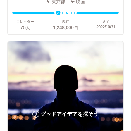
東京都
映画
FUNDED
コレクター
現在
終了
75
1,248,000
2022/10/31
人
円
グッドアイデアを探そう