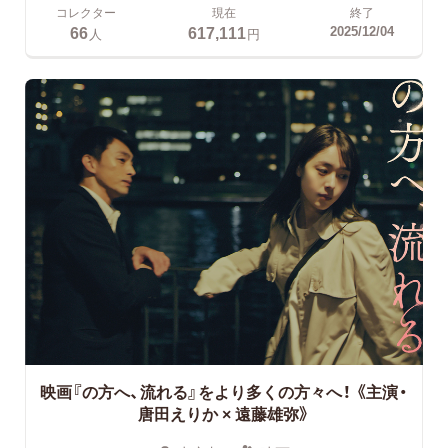
コレクター
現在
終了
66
617,111
2025/12/04
人
円
映画『の方へ、流れる』をより多くの方々へ！
《主演・
唐田えりか × 遠藤雄弥》