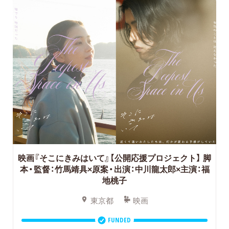
映画『そこにきみはいて』【公開応援プロジェクト】
脚
本・監督：竹馬靖具×原案・出演：中川龍太郎×主演：福
地桃子
東京都
映画
FUNDED