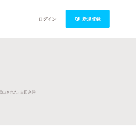
ログイン
新規登録
クト
に選出された、吉田奈津
最新進捗報告から探す