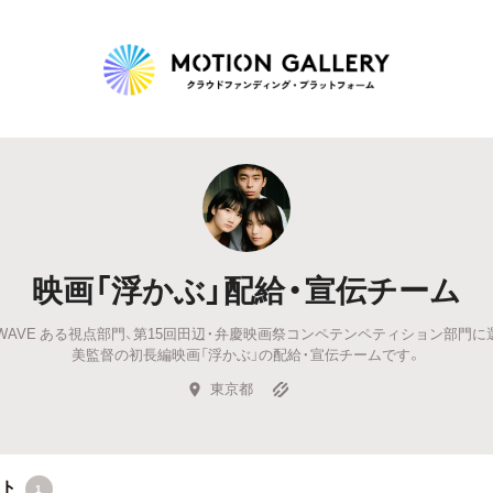
Highlight
人気のプロジェクト
新着プロジェクト
終了間近のプロジェ
映画「浮かぶ」配給・宣伝チーム
Feature
EW WAVE ある視点部門、第15回田辺・弁慶映画祭コンペテンペティション部門
タグから探す
キュレーターから探す
特集から探す
美監督の初長編映画「浮かぶ」の配給・宣伝チームです。
東京都
Legendary
最新達成プロジェクト
調達額が大きいプロジェクト
クト
1