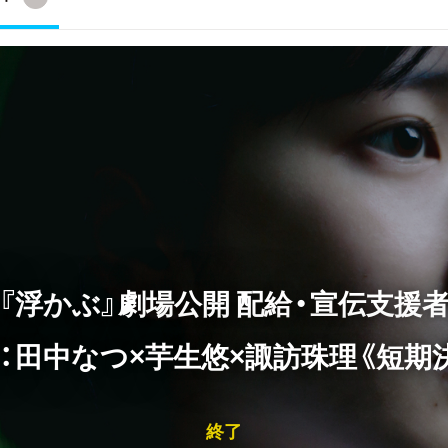
『浮かぶ』劇場公開 配給・宣伝支援
：田中なつ×芋生悠×諏訪珠理《短期
終了