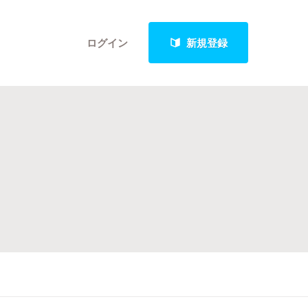
ログイン
新規登録
クト
最新進捗報告から探す