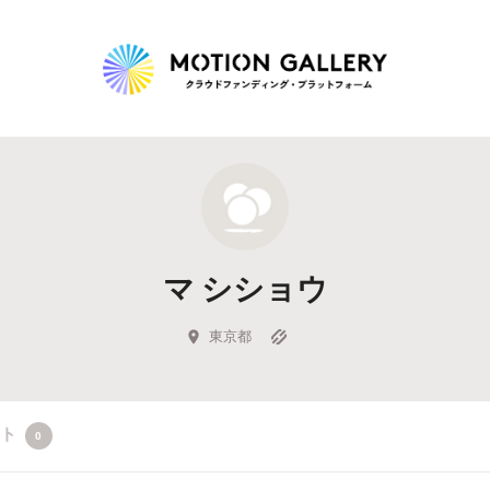
Highlight
人気のプロジェクト
新着プロジェクト
終了間近のプロジェ
マ シショウ
Feature
タグから探す
キュレーターから探す
特集から探す
東京都
Legendary
クト
0
最新達成プロジェクト
調達額が大きいプロジェクト