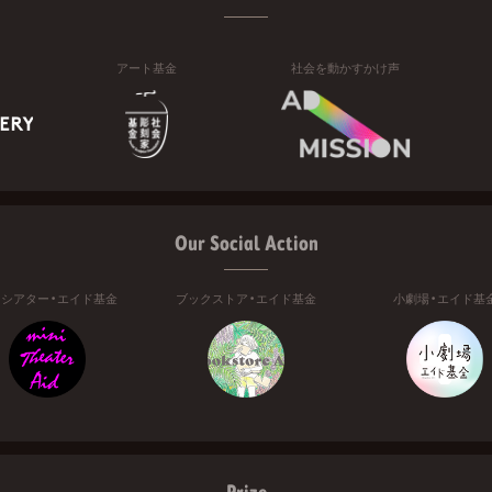
アート基金
社会を動かすかけ声
Our Social Action
ニシアター・エイド基金
ブックストア・エイド基金
小劇場・エイド基