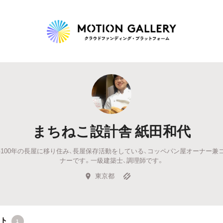
Highlight
人気のプロジェクト
新着プロジェクト
終了間近のプロジェ
まちねこ設計舎 紙田和代
Feature
100年の長屋に移り住み、長屋保存活動をしている、コッペパン屋オーナー兼
タグから探す
キュレーターから探す
特集から探す
ナーです。一級建築士、調理師です。
東京都
Legendary
最新達成プロジェクト
調達額が大きいプロジェクト
クト
1