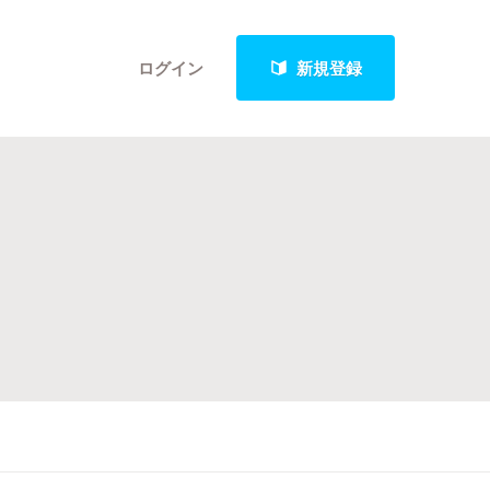
ログイン
新規登録
クト
最新進捗報告から探す