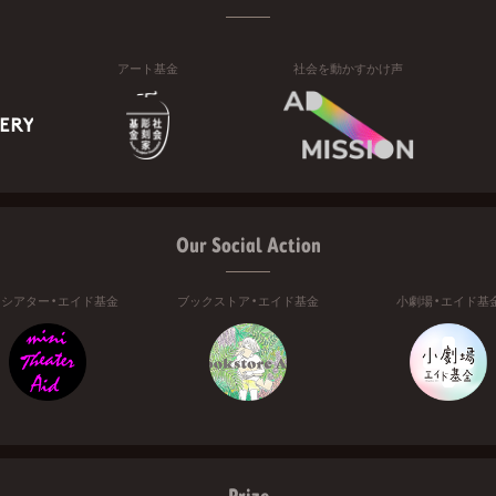
アート基金
社会を動かすかけ声
Our Social Action
ニシアター・エイド基金
ブックストア・エイド基金
小劇場・エイド基