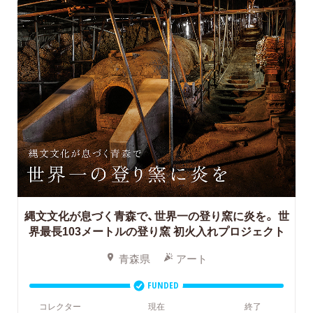
縄文文化が息づく青森で、世界一の登り窯に炎を。 世
界最長103メートルの登り窯 初火入れプロジェクト
青森県
アート
FUNDED
コレクター
現在
終了