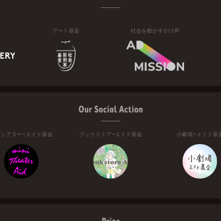
アート基金
社会を動かすかけ声
Our Social Action
ニシアター・エイド基金
ブックストア・エイド基金
小劇場・エイド基