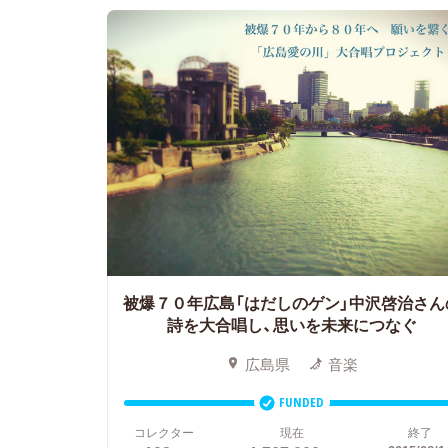
被爆７０年広島「はだしのゲン」中沢啓治さん
詩を大合唱し、思いを未来につなぐ
広島県
音楽
FUNDED
コレクター
現在
終了