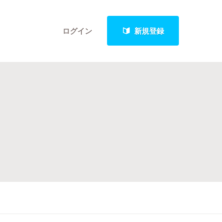
ログイン
新規登録
クト
最新進捗報告から探す