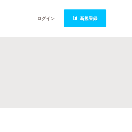
ログイン
新規登録
クト
最新進捗報告から探す