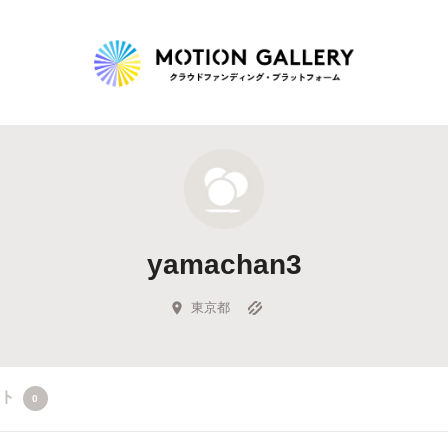
Highlight
人気のプロジェクト
新着プロジェクト
終了間近のプロジェ
yamachan3
Feature
タグから探す
キュレーターから探す
特集から探す
東京都
Legendary
クト
0
最新達成プロジェクト
調達額が大きいプロジェクト