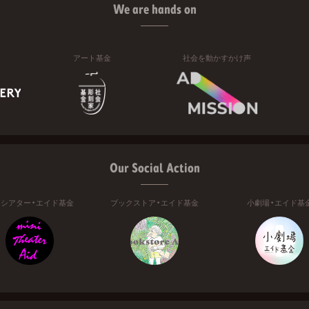
We are hands on
アート基金
社会を動かすかけ声
Our Social Action
ニシアター・エイド基金
ブックストア・エイド基金
小劇場・エイド基