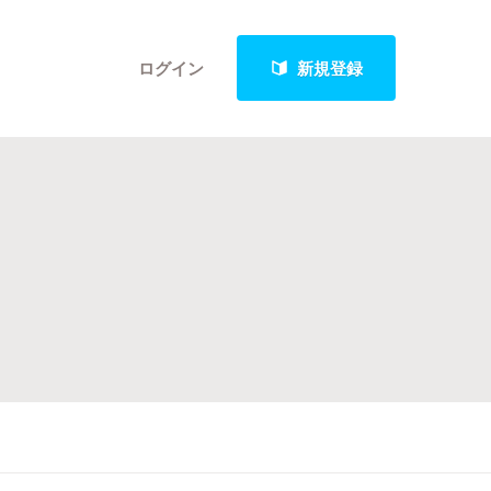
ログイン
新規登録
クト
最新進捗報告から探す