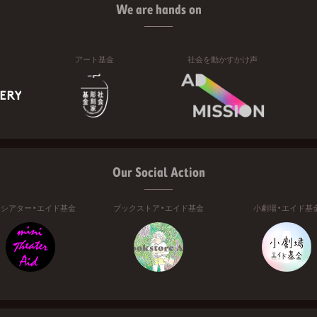
We are hands on
アート基金
社会を動かすかけ声
Our Social Action
ニシアター・エイド基金
ブックストア・エイド基金
小劇場・エイド基