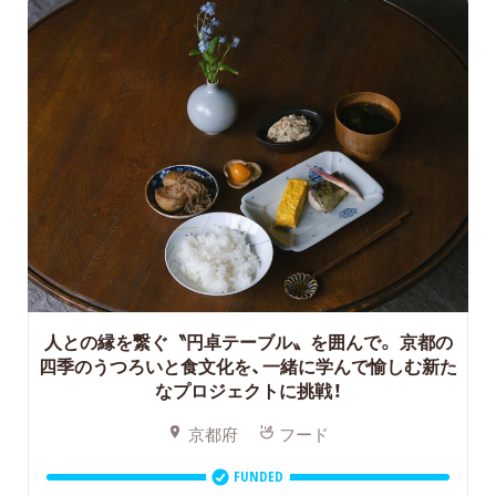
人との縁を繋ぐ〝円卓テーブル〟を囲んで。
京都の
四季のうつろいと食文化を、一緒に学んで愉しむ新た
なプロジェクトに挑戦！
京都府
フード
FUNDED