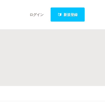
ログイン
新規登録
クト
最新進捗報告から探す