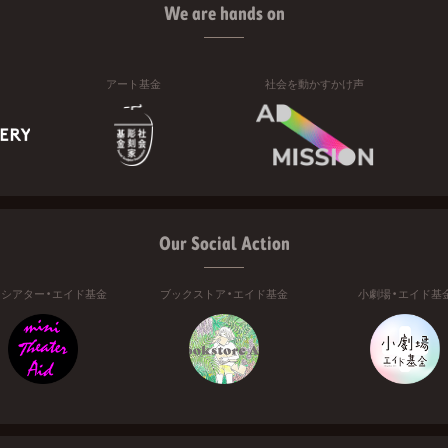
We are hands on
アート基金
社会を動かすかけ声
Our Social Action
ニシアター・エイド基金
ブックストア・エイド基金
小劇場・エイド基