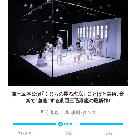
第七回本公演『くじらの昇る海底』
ことばと美術、音
楽で“創造”する劇団三毛猫座の最新作！
京都府
演劇・ダンス
FUNDED
コレクター
現在
終了