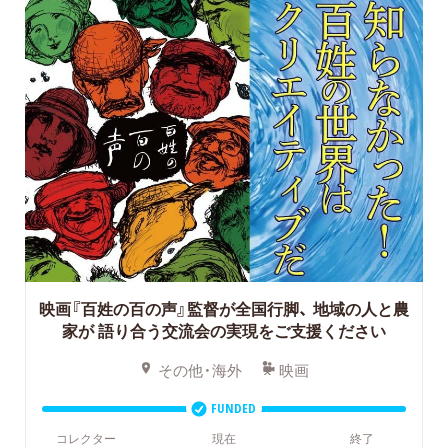
映画『百姓の百の声』監督が全国行脚、
地域の人と農
家が 語り合う交流会の実現をご支援ください
その他・海外
映画
FUNDED
コレクター
現在
終了