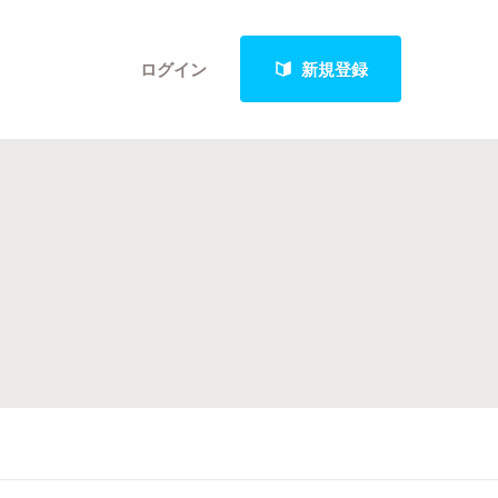
ログイン
新規登録
クト
最新進捗報告から探す