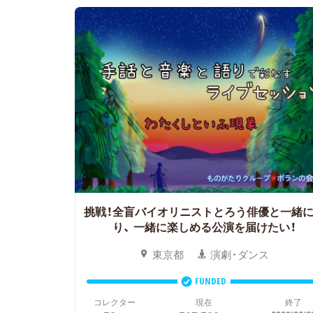
挑戦！全盲バイオリニストとろう俳優と一緒
り、
一緒に楽しめる公演を届けたい！
東京都
演劇・ダンス
FUNDED
コレクター
現在
終了