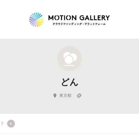
Highlight
人気のプロジェクト
新着プロジェクト
終了間近のプロジェ
どん
Feature
タグから探す
キュレーターから探す
特集から探す
東京都
Legendary
クト
0
最新達成プロジェクト
調達額が大きいプロジェクト