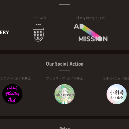
アート基金
社会を動かすかけ声
Our Social Action
ニシアター・エイド基金
ブックストア・エイド基金
小劇場・エイド基