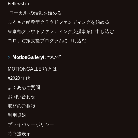
Fellowship
"ローカル"の活動を始める
ふるさと納税型クラウドファンディングを始める
東京都クラウドファンディング支援事業に申し込む
コロナ対策支援プログラムに申し込む
MotionGalleryについて
MOTIONGALLERYとは
#2020 年代
よくあるご質問
お問い合わせ
取材のご相談
利用規約
プライバシーポリシー
特商法表示