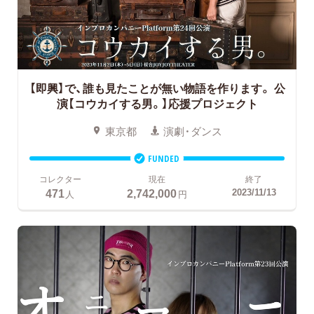
【即興】で、誰も見たことが無い物語を作ります。
公
演【コウカイする男。】応援プロジェクト
東京都
演劇・ダンス
FUNDED
コレクター
現在
終了
471
2,742,000
2023/11/13
人
円