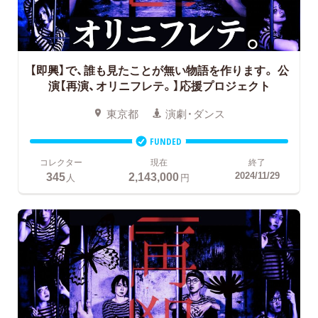
【即興】で、誰も見たことが無い物語を作ります。
公
演【再演、オリニフレテ。】応援プロジェクト
東京都
演劇・ダンス
FUNDED
コレクター
現在
終了
345
2,143,000
2024/11/29
人
円