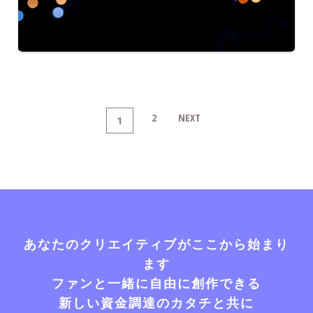
2
NEXT
1
あなたのクリエイティブがここから始まり
ます
ファンと一緒に自由に創作できる
新しい資金調達のカタチと共に