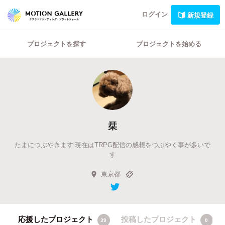
ログイン
新規登録
プロジェクトを探す
プロジェクトを始める
栞
たまにつぶやきます 現在はTRPG配信の感想をつぶやく事が多いで
す
東京都
応援したプロジェクト
投稿したプロジェクト
39
0