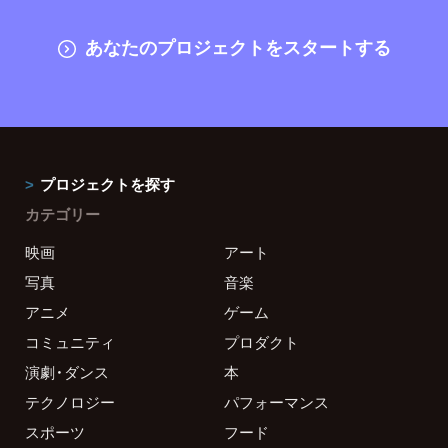
あなたのプロジェクトをスタートする
プロジェクトを探す
カテゴリー
映画
アート
写真
音楽
アニメ
ゲーム
コミュニティ
プロダクト
演劇・ダンス
本
テクノロジー
パフォーマンス
スポーツ
フード