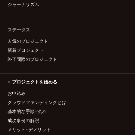
ジャーナリズム
ステータス
人気のプロジェクト
新着プロジェクト
終了間際のプロジェクト
プロジェクトを始める
お申込み
クラウドファンディングとは
基本的な手順・流れ
成功事例の解説
メリット・デメリット