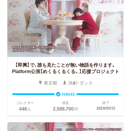
【即興】で、誰も見たことが無い物語を作ります。
Platform公演【めくるくるくる。】応援プロジェクト
東京都
演劇・ダンス
FUNDED
コレクター
現在
終了
448
2,588,700
2024/05/15
人
円