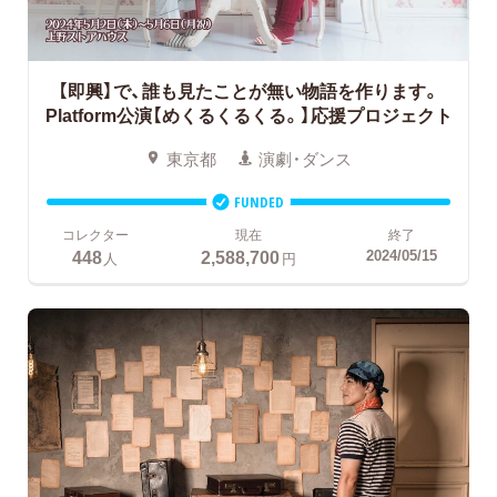
【即興】で、誰も見たことが無い物語を作ります。
Platform公演【めくるくるくる。】応援プロジェクト
東京都
演劇・ダンス
FUNDED
コレクター
現在
終了
448
2,588,700
2024/05/15
人
円