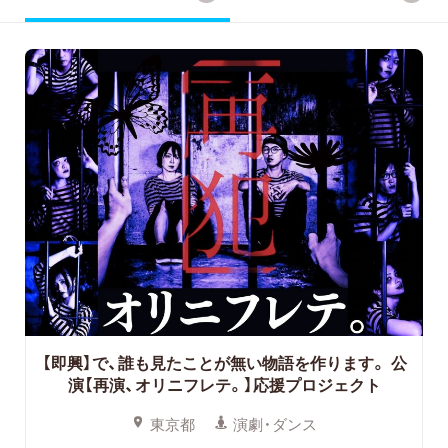
【即興】で、誰も見たことが無い物語を作ります。
公
演【再演、オリニフレテ。】応援プロジェクト
東京都
演劇・ダンス