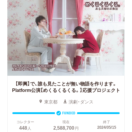
【即興】で、誰も見たことが無い物語を作ります。
Platform公演【めくるくるくる。】応援プロジェクト
東京都
演劇・ダンス
FUNDED
コレクター
現在
終了
448
2,588,700
2024/05/15
人
円