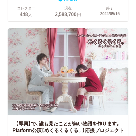
コレクター
現在
終了
448
2,588,700
2024/05/15
人
円
【即興】で、誰も見たことが無い物語を作ります。
Platform公演【めくるくるくる。】応援プロジェクト