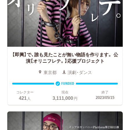
【即興】で、誰も見たことが無い物語を作ります。
公
演【オリニフレテ。】応援プロジェクト
東京都
演劇・ダンス
FUNDED
コレクター
現在
終了
421
3,111,000
2023/05/15
人
円