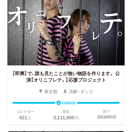
【即興】で、誰も見たことが無い物語を作ります。
公
演【オリニフレテ。】応援プロジェクト
東京都
演劇・ダンス
FUNDED
コレクター
現在
終了
421
3,111,000
2023/05/15
人
円