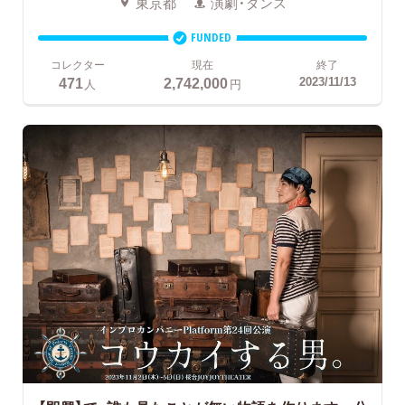
東京都
演劇・ダンス
FUNDED
コレクター
現在
終了
471
2,742,000
2023/11/13
人
円