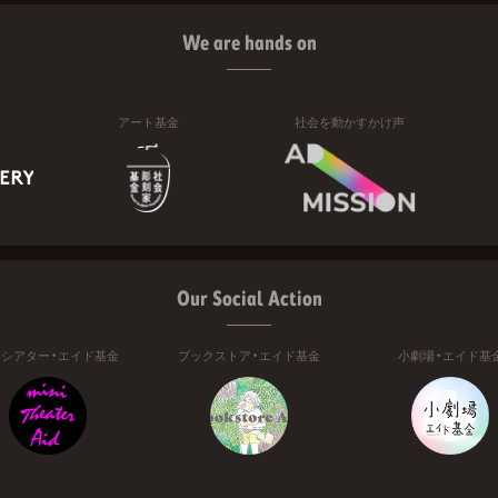
We are hands on
アート基金
社会を動かすかけ声
Our Social Action
ニシアター・エイド基金
ブックストア・エイド基金
小劇場・エイド基