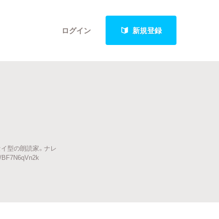
ログイン
新規登録
クト
セイ型の朗読家。ナレ
最新進捗報告から探す
BF7N6qVn2k