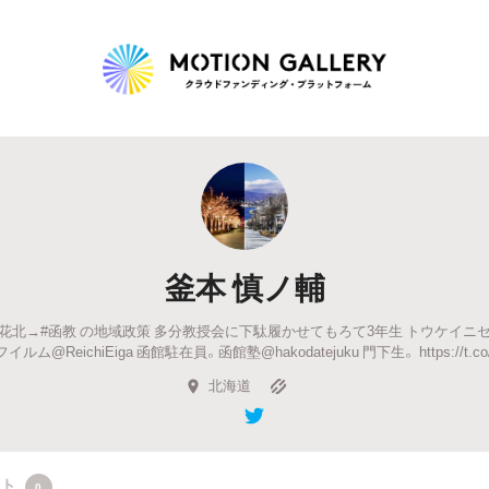
Highlight
人気のプロジェクト
新着プロジェクト
終了間近のプロジェ
釜本 慎ノ輔
Feature
花北→#函教 の地域政策 多分教授会に下駄履かせてもろて3年生 トウケイニ
タグから探す
キュレーターから探す
特集から探す
ム@ReichiEiga 函館駐在員。函館塾@hakodatejuku 門下生。 https://t.co/
北海道
Legendary
最新達成プロジェクト
調達額が大きいプロジェクト
クト
0