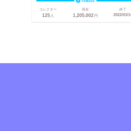
FUNDED
コレクター
現在
終了
125
1,205,002
2022/03/1
人
円