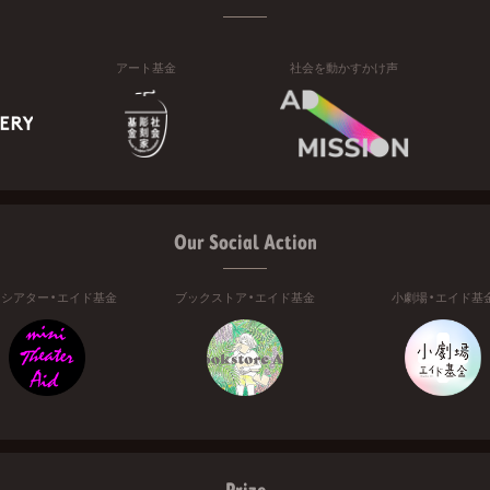
アート基金
社会を動かすかけ声
Our Social Action
ニシアター・エイド基金
ブックストア・エイド基金
小劇場・エイド基