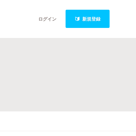
ログイン
新規登録
クト
最新進捗報告から探す