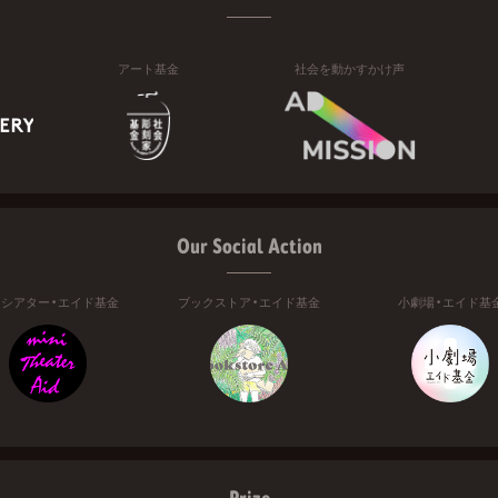
アート基金
社会を動かすかけ声
Our Social Action
ニシアター・エイド基金
ブックストア・エイド基金
小劇場・エイド基