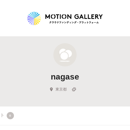
Highlight
人気のプロジェクト
新着プロジェクト
終了間近のプロジェ
nagase
Feature
タグから探す
キュレーターから探す
特集から探す
東京都
Legendary
クト
0
最新達成プロジェクト
調達額が大きいプロジェクト