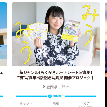
ェ
新ジャンル！らくがきポートレート写真集！
】
”初”写真集出版記念写真展 開催プロジェクト
福岡県
本
FUNDED
コレクター
現在
終了