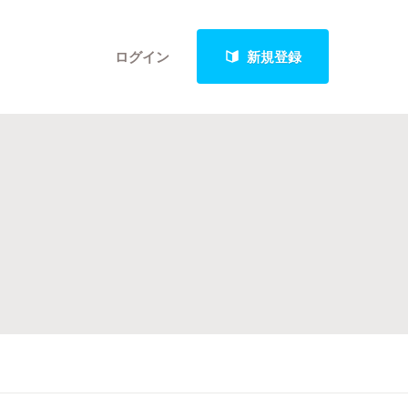
ログイン
新規登録
クト
最新進捗報告から探す