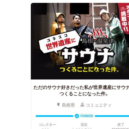
ただのサウナ好きだった私が世界遺産にサウ
つくることになった件。
島根県
コミュニティ
FUNDED
コレクター
現在
終了