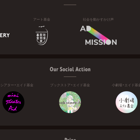
アート基金
社会を動かすかけ声
Our Social Action
ニシアター・エイド基金
ブックストア・エイド基金
小劇場・エイド基