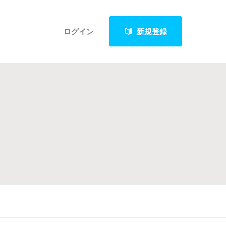
ログイン
新規登録
クト
最新進捗報告から探す