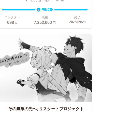
FUNDED
コレクター
現在
終了
698
7,352,600
2023/09/29
人
円
「その無限の先へ」リスタートプロジェクト