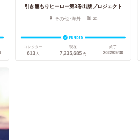
引き籠もりヒーロー第3巻出版プロジェクト
その他・海外
本
FUNDED
コレクター
現在
終了
613
7,235,685
1
2022/09/30
人
円