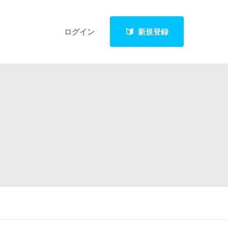
ログイン
新規登録
クト
最新進捗報告から探す