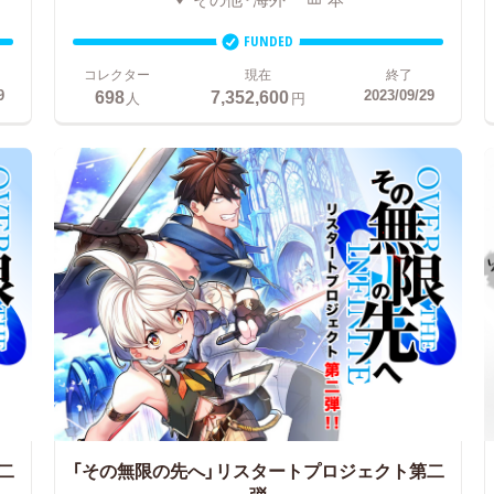
FUNDED
コレクター
現在
終了
698
7,352,600
9
2023/09/29
人
円
二
「その無限の先へ」リスタートプロジェクト第二