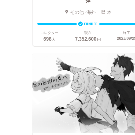
弾
その他・海外
本
FUNDED
コレクター
現在
終了
698
7,352,600
2023/09/2
人
円