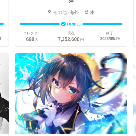
弾
その他・海外
本
FUNDED
コレクター
現在
終了
698
7,352,600
9
2023/09/29
人
円