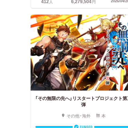
412
6,279,504
2026/04/2
人
円
「その無限の先へ」リスタートプロジェクト第
弾
その他・海外
本
FUNDED