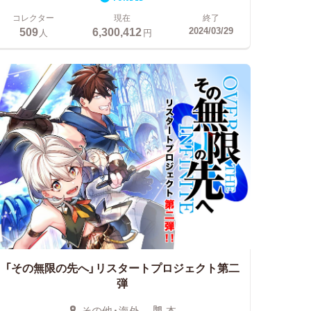
コレクター
現在
終了
509
6,300,412
2024/03/29
人
円
「その無限の先へ」リスタートプロジェクト第二
弾
その他・海外
本