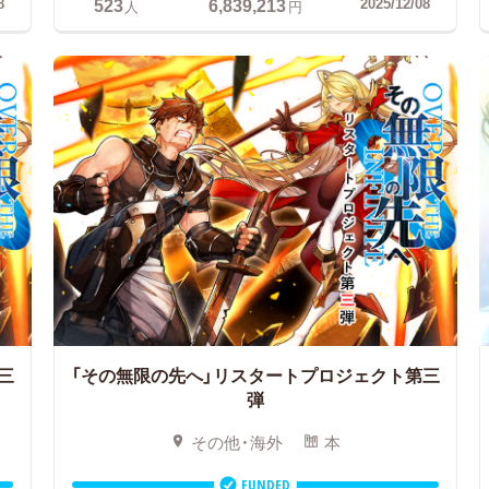
523
6,839,213
8
2025/12/08
人
円
三
「その無限の先へ」リスタートプロジェクト第三
弾
その他・海外
本
FUNDED