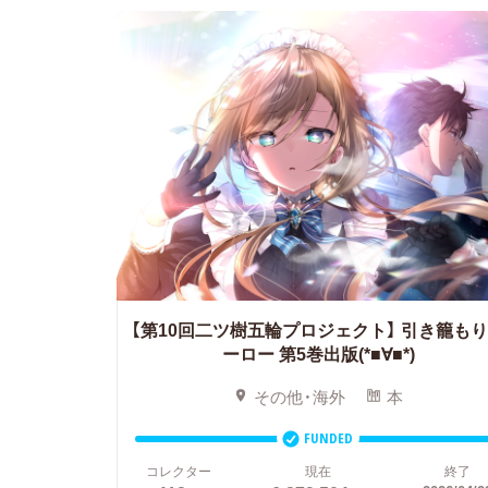
【第10回二ツ樹五輪プロジェクト】
引き籠もり
ーロー 第5巻出版(*■∀■*)
その他・海外
本
FUNDED
コレクター
現在
終了