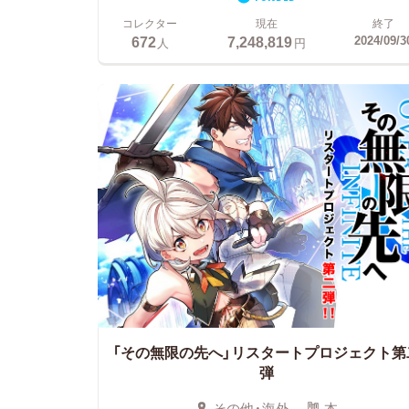
コレクター
現在
終了
672
7,248,819
2024/09/3
人
円
「その無限の先へ」リスタートプロジェクト第
弾
その他・海外
本