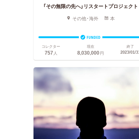
「その無限の先へ」リスタートプロジェクト
その他・海外
本
FUNDED
コレクター
現在
終了
757
8,030,000
2023/01/3
人
円