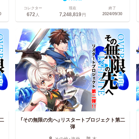
コレクター
現在
終了
672
7,248,819
0
2024/09/30
人
円
二
「その無限の先へ」リスタートプロジェクト第二
弾
その他・海外
本