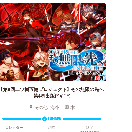
【第9回二ツ樹五輪プロジェクト】
その無限の先へ
第4巻出版(*´∀｀*)
その他・海外
本
FUNDED
コレクター
現在
終了