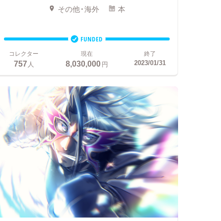
その他・海外
本
FUNDED
コレクター
現在
終了
757
8,030,000
2023/01/31
人
円