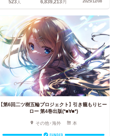
523
6,839,213
2025/12/08
人
円
【第6回二ツ樹五輪プロジェクト】
引き籠もりヒー
ロー 第4巻出版(*■∀■*)
その他・海外
本
FUNDED