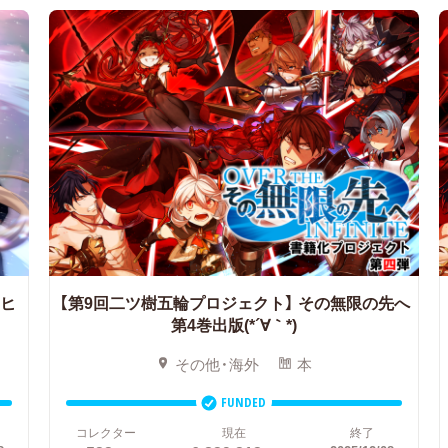
ヒ
【第9回二ツ樹五輪プロジェクト】
その無限の先へ
第4巻出版(*´∀｀*)
その他・海外
本
FUNDED
コレクター
現在
終了