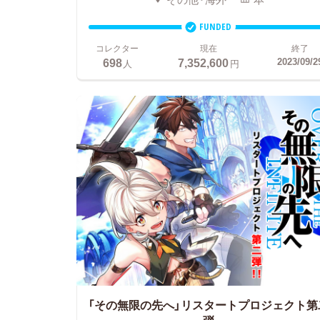
FUNDED
コレクター
現在
終了
698
7,352,600
2023/09/2
人
円
「その無限の先へ」リスタートプロジェクト第