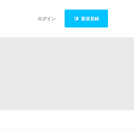
ログイン
新規登録
クト
最新進捗報告から探す