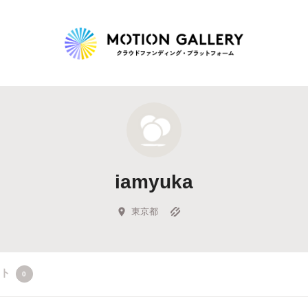
Highlight
人気のプロジェクト
新着プロジェクト
終了間近のプロジェ
iamyuka
Feature
タグから探す
キュレーターから探す
特集から探す
東京都
Legendary
クト
0
最新達成プロジェクト
調達額が大きいプロジェクト