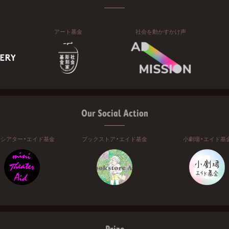
アート基金
社会を動かすかけ声
Our Social Action
ニシアター・エイド基金
ブックストア・エイド基金
小劇場・エイド基