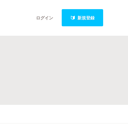
ログイン
新規登録
クト
最新進捗報告から探す