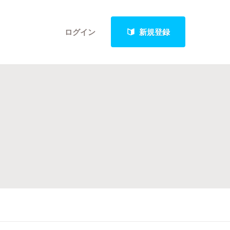
ログイン
新規登録
クト
最新進捗報告から探す