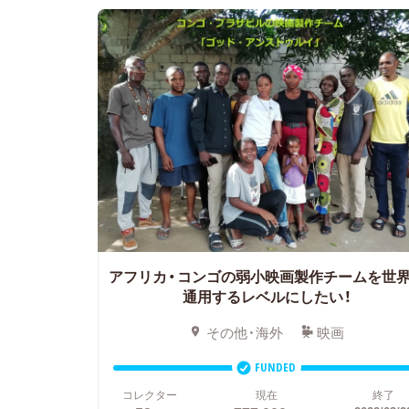
アフリカ・コンゴの弱小映画製作チームを世
通用するレベルにしたい！
その他・海外
映画
FUNDED
コレクター
現在
終了