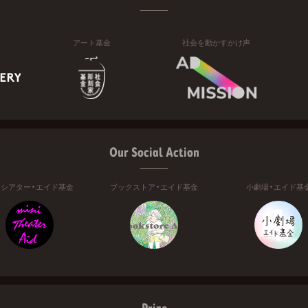
アート基金
社会を動かすかけ声
Our Social Action
ニシアター・エイド基金
ブックストア・エイド基金
小劇場・エイド基