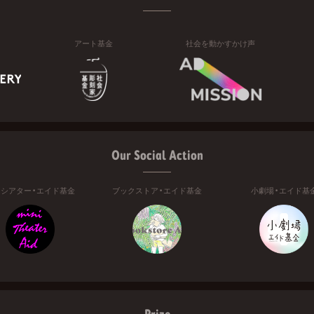
アート基金
社会を動かすかけ声
Our Social Action
ニシアター・エイド基金
ブックストア・エイド基金
小劇場・エイド基