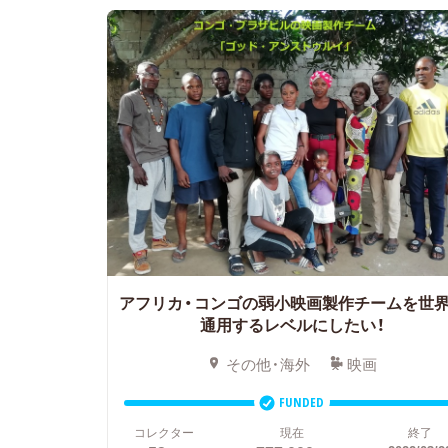
アフリカ・コンゴの弱小映画製作チームを世
通用するレベルにしたい！
その他・海外
映画
FUNDED
コレクター
現在
終了