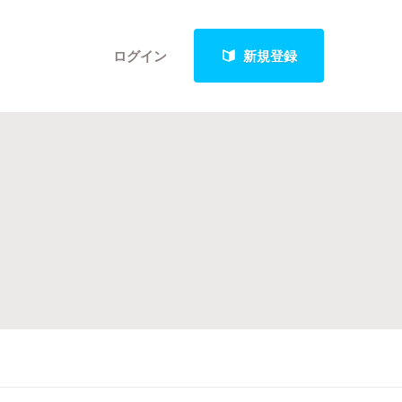
ログイン
新規登録
クト
最新進捗報告から探す