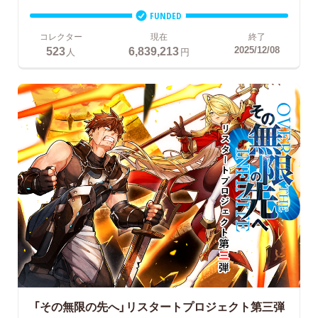
FUNDED
コレクター
現在
終了
523
6,839,213
2025/12/08
人
円
「その無限の先へ」リスタートプロジェクト第三弾