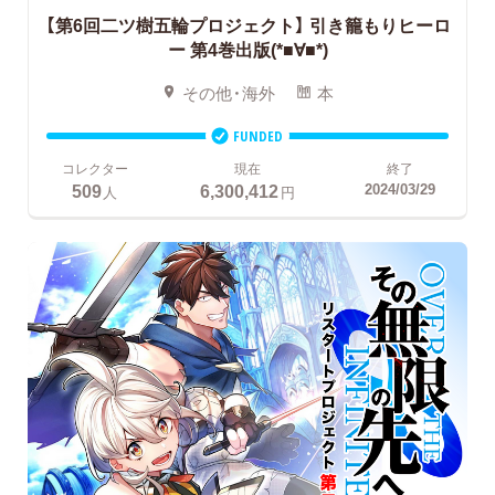
【第6回二ツ樹五輪プロジェクト】
引き籠もりヒーロ
ー 第4巻出版(*■∀■*)
その他・海外
本
FUNDED
コレクター
現在
終了
509
6,300,412
2024/03/29
人
円