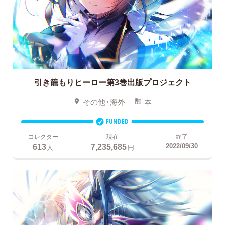
引き籠もりヒーロー第3巻出版プロジェクト
その他・海外
本
FUNDED
コレクター
現在
終了
613
7,235,685
2022/09/30
人
円