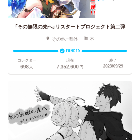
「その無限の先へ」リスタートプロジェクト第二弾
その他・海外
本
FUNDED
コレクター
現在
終了
698
7,352,600
2023/09/29
人
円