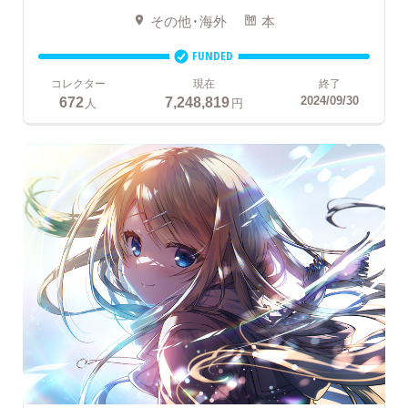
その他・海外
本
FUNDED
コレクター
現在
終了
672
7,248,819
2024/09/30
人
円