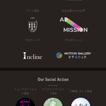
アート基金
社会を動かすかけ声
プロデュース
プロダクション
Our Social Action
ミニシアター・エイ
ブックストア・エイ
小劇場・エイド基金
ド基金
ド基金