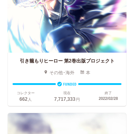
引き籠もりヒーロー
第2巻出版プロジェクト
その他・海外
本
FUNDED
コレクター
現在
終了
662
7,717,333
2022/02/28
人
円