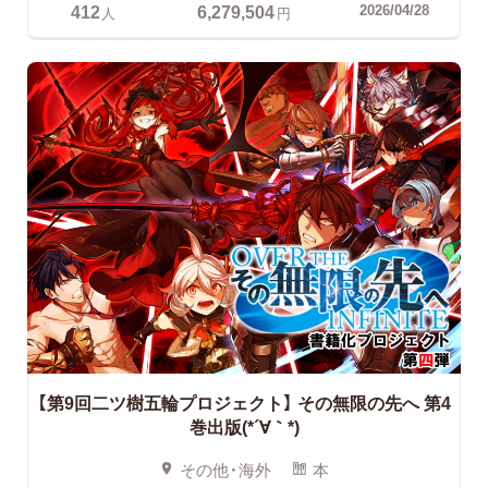
412
6,279,504
2026/04/28
人
円
【第9回二ツ樹五輪プロジェクト】
その無限の先へ 第4
巻出版(*´∀｀*)
その他・海外
本