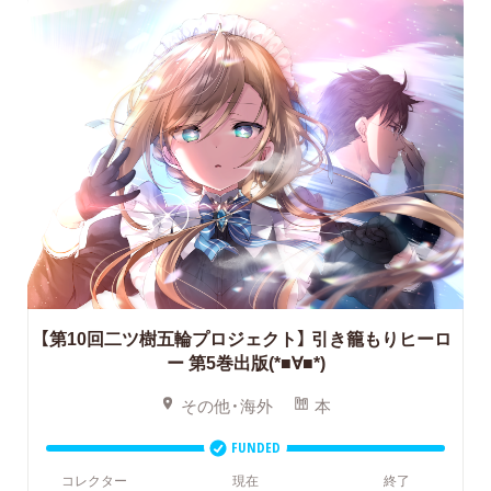
【第10回二ツ樹五輪プロジェクト】
引き籠もりヒーロ
ー 第5巻出版(*■∀■*)
その他・海外
本
FUNDED
コレクター
現在
終了