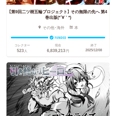
【第9回二ツ樹五輪プロジェクト】
その無限の先へ 第4
巻出版(*´∀｀*)
その他・海外
本
FUNDED
コレクター
現在
終了
523
6,839,213
2025/12/08
人
円