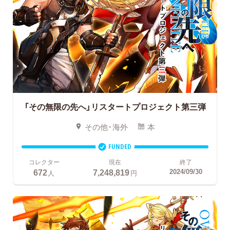
「その無限の先へ」リスタートプロジェクト第三弾
その他・海外
本
FUNDED
コレクター
現在
終了
672
7,248,819
2024/09/30
人
円