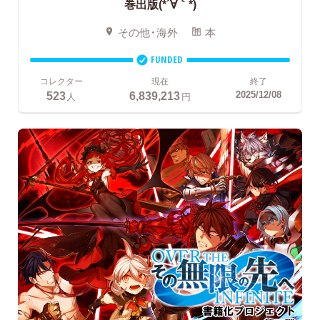
巻出版(*´∀｀*)
その他・海外
本
FUNDED
コレクター
現在
終了
523
6,839,213
2025/12/08
人
円