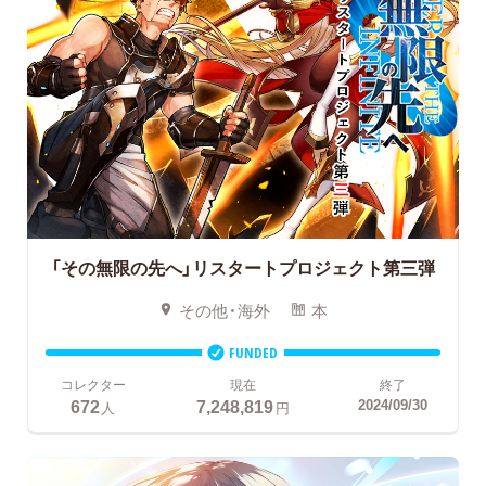
「その無限の先へ」リスタートプロジェクト第三弾
その他・海外
本
FUNDED
コレクター
現在
終了
672
7,248,819
2024/09/30
人
円