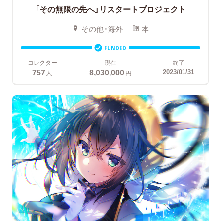
「その無限の先へ」リスタートプロジェクト
その他・海外
本
FUNDED
コレクター
現在
終了
757
8,030,000
2023/01/31
人
円