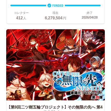
FUNDED
コレクター
現在
終了
412
6,279,504
2026/04/28
人
円
【第9回二ツ樹五輪プロジェクト】
その無限の先へ 第4