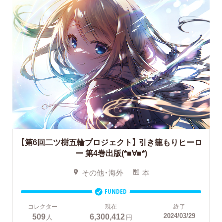
【第6回二ツ樹五輪プロジェクト】
引き籠もりヒーロ
ー 第4巻出版(*■∀■*)
その他・海外
本
FUNDED
コレクター
現在
終了
509
6,300,412
2024/03/29
人
円