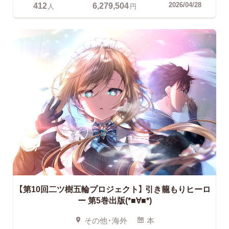
412
6,279,504
2026/04/28
人
円
【第10回二ツ樹五輪プロジェクト】
引き籠もりヒーロ
ー 第5巻出版(*■∀■*)
その他・海外
本