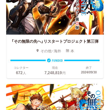
「その無限の先へ」リスタートプロジェクト第三弾
その他・海外
本
FUNDED
コレクター
現在
終了
672
7,248,819
2024/09/30
人
円