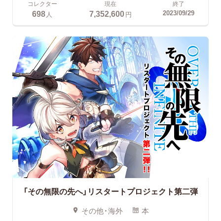
コレクター
現在
終了
698
7,352,600
2023/09/29
人
円
「その無限の先へ」リスタートプロジェクト第二弾
その他・海外
本