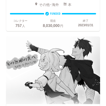
その他・海外
本
FUNDED
コレクター
現在
終了
757
8,030,000
2023/01/31
人
円