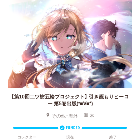
【第10回二ツ樹五輪プロジェクト】
引き籠もりヒーロ
ー 第5巻出版(*■∀■*)
その他・海外
本
FUNDED
コレクター
現在
終了