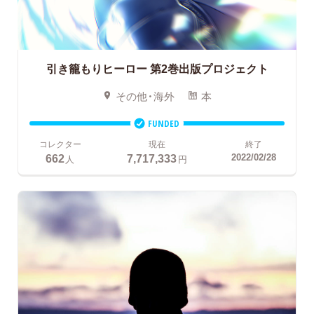
引き籠もりヒーロー
第2巻出版プロジェクト
その他・海外
本
FUNDED
コレクター
現在
終了
662
7,717,333
2022/02/28
人
円