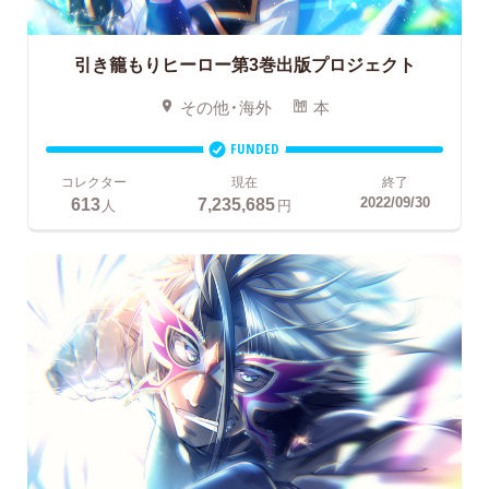
引き籠もりヒーロー第3巻出版プロジェクト
その他・海外
本
FUNDED
コレクター
現在
終了
613
7,235,685
2022/09/30
人
円