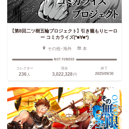
【第8回二ツ樹五輪プロジェクト】
引き籠もりヒーロ
ー コミカライズ(*■∀■*)
その他・海外
本
NOT FUNDED
コレクター
現在
終了
236
3,022,328
2025/09/30
人
円