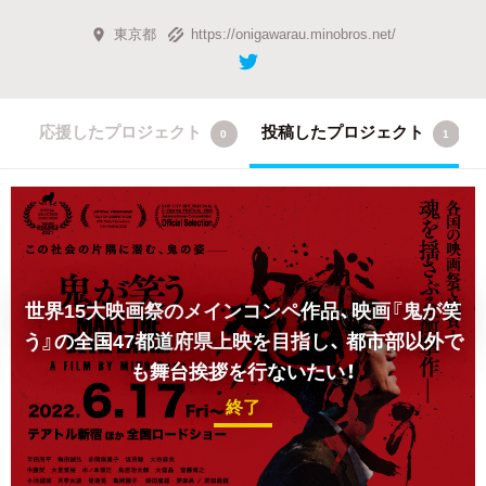
東京都
https://onigawarau.minobros.net/
応援したプロジェクト
投稿したプロジェクト
0
1
世界15大映画祭のメインコンペ作品、映画『鬼が笑
う』の全国47都道府県上映を目指し、
都市部以外で
も舞台挨拶を行ないたい！
終了