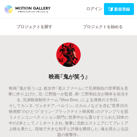
ログイン
新規登録
プロジェクトを探す
プロジェクトを始める
映画『鬼が笑う』
映画『鬼が笑う』は、処女作『老人ファーム』で兄弟独自の世界観を見
事に作り上げた、兄・三野龍一が監督、弟・三野和比古が脚本を担当す
る、兄弟映画制作チーム「Mino Bros.」による渾身の２作目。
そしてカンヌ、ヴェネチア、ベルリン、ロカルノなどを含む“世界15大
映画祭”のひとつ「タリン・ブラックナイト映画祭」のグランプリを競
うメインコンペティション部門に世界中から選りすぐられた19本の
中の1本としてノミネートされ、無事に北欧エストニアにてプレミア
上映を果たし、現地で大きな拍手と評価を獲得した、魂を揺さぶる話
題の衝撃作。