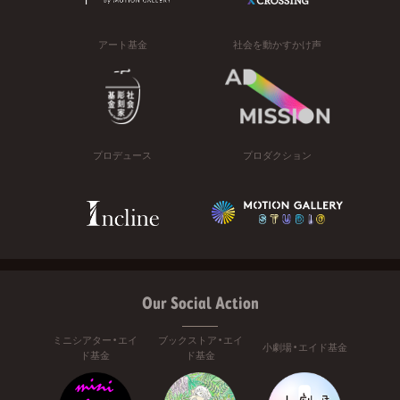
アート基金
社会を動かすかけ声
プロデュース
プロダクション
Our Social Action
ミニシアター・エイ
ブックストア・エイ
小劇場・エイド基金
ド基金
ド基金