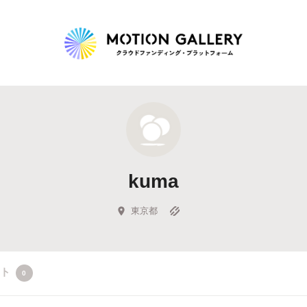
Highlight
人気のプロジェクト
新着プロジェクト
終了間近のプロジェ
kuma
Feature
タグから探す
キュレーターから探す
特集から探す
東京都
Legendary
クト
0
最新達成プロジェクト
調達額が大きいプロジェクト