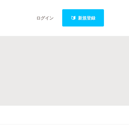
ログイン
新規登録
クト
最新進捗報告から探す