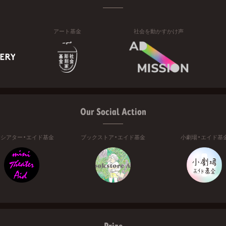
アート基金
社会を動かすかけ声
Our Social Action
ニシアター・エイド基金
ブックストア・エイド基金
小劇場・エイド基