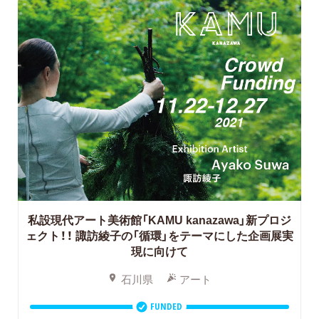
私設現代アート美術館「KAMU kanazawa」新プロジ
ェクト！！
諏訪綾子の「循環」をテーマにした企画展実
現に向けて
石川県
アート
FUNDED