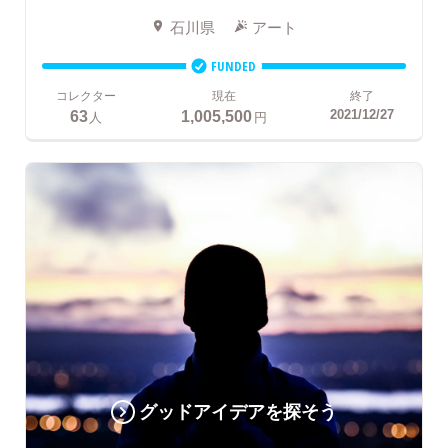
石川県
アート
FUNDED
コレクター
現在
終了
63
1,005,500
2021/12/27
人
円
グッドアイデアを探そう