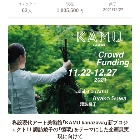
コレクター
現在
終了
63
1,005,500
2021/12/27
人
円
私設現代アート美術館「KAMU kanazawa」新プロジ
ェクト！！
諏訪綾子の「循環」をテーマにした企画展実
現に向けて