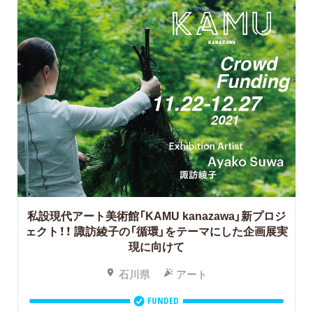
私設現代アート美術館「KAMU kanazawa」新プロジ
ェクト！！
諏訪綾子の「循環」をテーマにした企画展実
現に向けて
石川県
アート
FUNDED