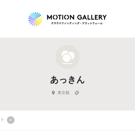
Highlight
人気のプロジェクト
新着プロジェクト
終了間近のプロジェ
あっきん
Feature
タグから探す
キュレーターから探す
特集から探す
東京都
Legendary
クト
0
最新達成プロジェクト
調達額が大きいプロジェクト