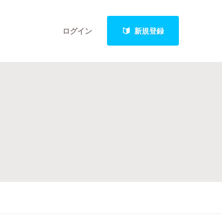
ログイン
新規登録
クト
最新進捗報告から探す