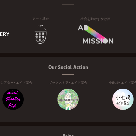
アート基金
社会を動かすかけ声
Our Social Action
ニシアター・エイド基金
ブックストア・エイド基金
小劇場・エイド基