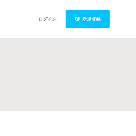
ログイン
新規登録
クト
最新進捗報告から探す