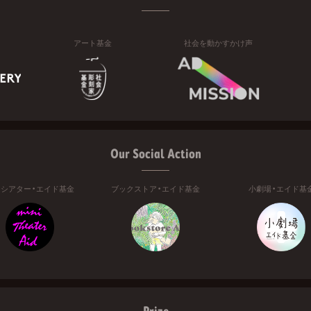
アート基金
社会を動かすかけ声
Our Social Action
ニシアター・エイド基金
ブックストア・エイド基金
小劇場・エイド基