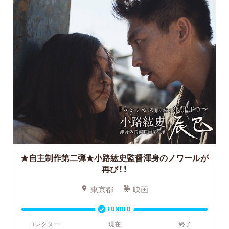
★自主制作第二弾★小路紘史監督渾身のノワールが
再び！！
東京都
映画
FUNDED
コレクター
現在
終了