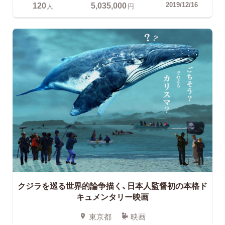
120
5,035,000
2019/12/16
人
円
クジラを巡る世界的論争描く、日本人監督初の本格ド
キュメンタリー映画
東京都
映画