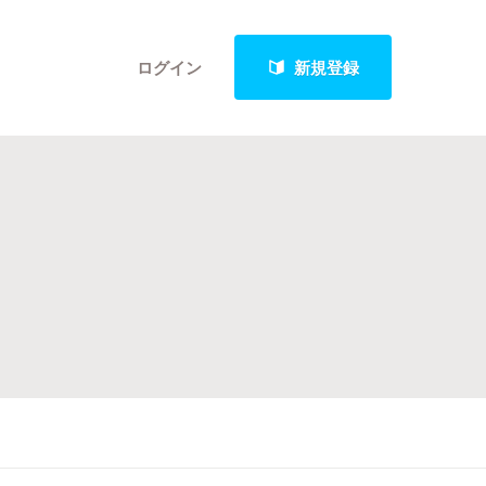
ログイン
新規登録
クト
最新進捗報告から探す