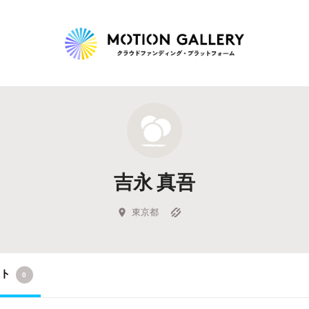
Highlight
人気のプロジェクト
新着プロジェクト
終了間近のプロジェ
吉永 真吾
Feature
タグから探す
キュレーターから探す
特集から探す
東京都
Legendary
クト
0
最新達成プロジェクト
調達額が大きいプロジェクト