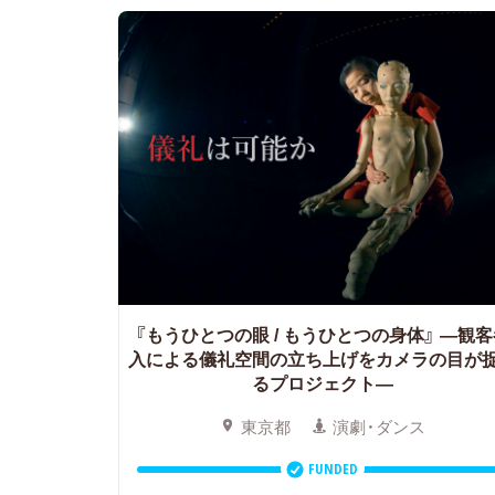
『もうひとつの眼 / もうひとつの身体』
―観客
入による儀礼空間の立ち上げをカメラの目が
るプロジェクト―
東京都
演劇・ダンス
FUNDED