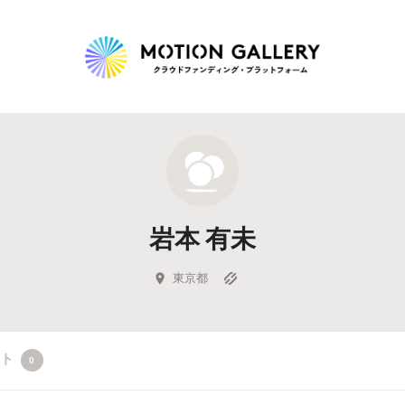
Highlight
人気のプロジェクト
新着プロジェクト
終了間近のプロジェ
岩本 有未
Feature
タグから探す
キュレーターから探す
特集から探す
東京都
Legendary
クト
0
最新達成プロジェクト
調達額が大きいプロジェクト