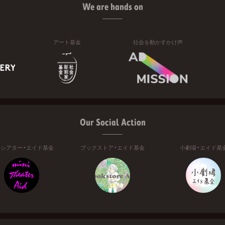
We are hands on
アート基金
社会を動かすかけ声
Our Social Action
ニシアター・エイド基金
ブックストア・エイド基金
小劇場・エイド基