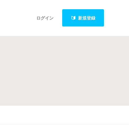
ログイン
新規登録
クト
最新進捗報告から探す